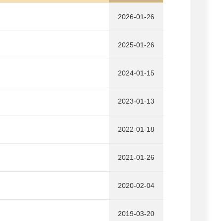
2026-01-26
2025-01-26
2024-01-15
2023-01-13
2022-01-18
2021-01-26
2020-02-04
2019-03-20