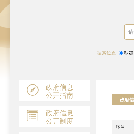
搜索位置
标题
政府信息
公开指南
政府信
政府信息
公开制度
序号