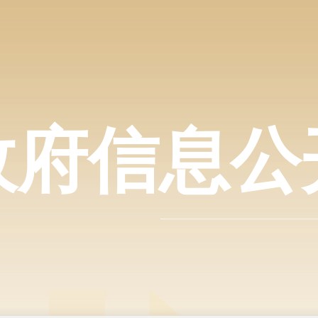
政府信息公