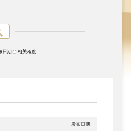
布日期
相关程度
发布日期