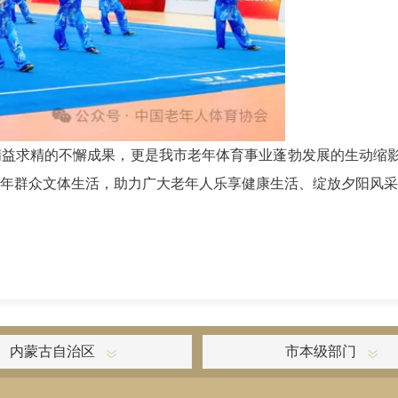
精益求精的不懈成果，更是我市老年体育事业蓬勃发展的生动缩
年群众文体生活，助力广大老年人乐享健康生活、绽放夕阳风采
内蒙古自治区
市本级部门