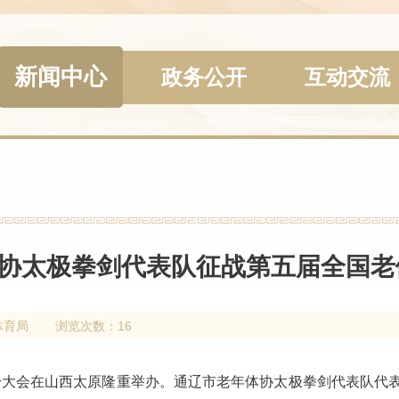
新闻中心
政务公开
互动交流
协太极拳剑代表队征战第五届全国老
体育局
浏览次数：16
身大会在山西太原隆重举办。通辽市老年体协太极拳剑代表队代表内