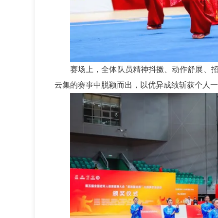
赛场上，全体队员精神抖擞、动作舒展、
云集的赛事中脱颖而出，以优异成绩斩获个人一