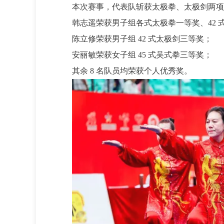
本次赛事，代表队斩获太极拳、太极剑两项
韩志遥荣获男子组各式太极拳一等奖、42 
陈立修荣获男子组 42 式太极剑三等奖；
安丽敏荣获女子组 45 式吴式拳三等奖；
其余 8 名队员均荣获个人优秀奖。