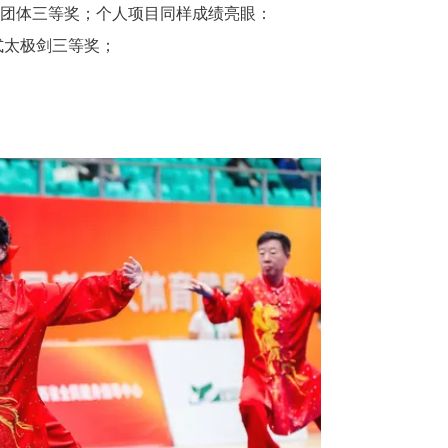
团体三等奖；个人项目同样成绩亮眼：
式太极剑三等奖；