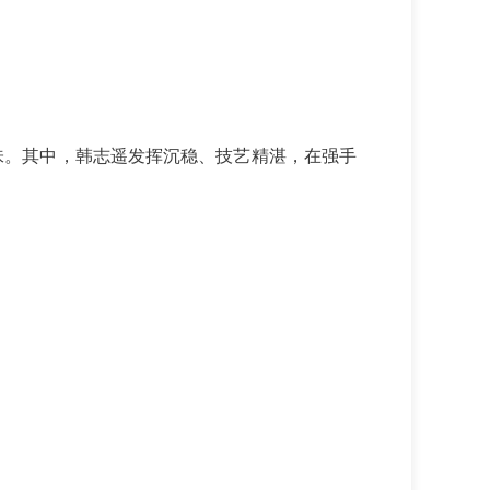
味。其中，韩志遥发挥沉稳、技艺精湛，在强手