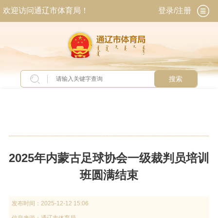
欢迎访问通辽市体育局！
登录/注册
搜索
当前位置：
首页
>
新闻中心
>
图片新闻
2025年内蒙古足球协会一级裁判员培训
班圆满结束
发布时间：
2025-12-12 15:06
信息来源：
通辽市体育局