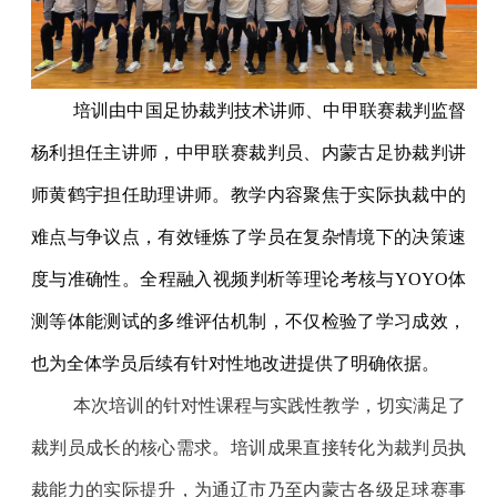
培训由中国足协裁判技术讲师、中甲联赛裁判监督
杨利担任主讲师，中甲联赛裁判员、内蒙古足协裁判讲
师黄鹤宇担任助理讲师。教学内容聚焦于实际执裁中的
难点与争议点，有效锤炼了学员在复杂情境下的决策速
度与准确性。全程融入视频判析等理论考核与YOYO体
测等体能测试的多维评估机制，不仅检验了学习成效，
也为全体学员后续有针对性地改进提供了明确依据。
本次培训的针对性课程与实践性教学，切实满足了
裁判员成长的核心需求。培训成果直接转化为裁判员执
裁能力的实际提升，为通辽市乃至内蒙古各级足球赛事