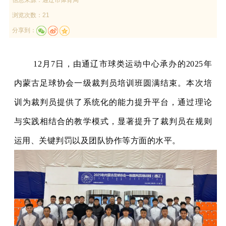
浏览次数：21
分享到：
12月7日，由通辽市球类运动中心承办的2025年
内蒙古足球协会一级裁判员培训班圆满结束。本次培
训为裁判员提供了系统化的能力提升平台，通过理论
与实践相结合的教学模式，显著提升了裁判员在规则
运用、关键判罚以及团队协作等方面的水平。