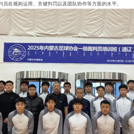
判员在规则运用、关键判罚以及团队协作等方面的水平。