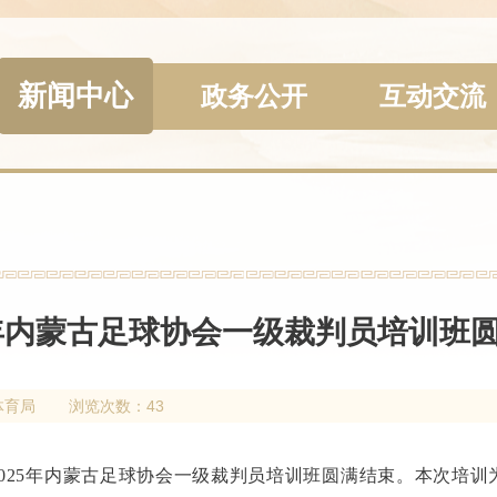
新闻中心
政务公开
互动交流
5年内蒙古足球协会一级裁判员培训班
体育局
浏览次数：43
2025年内蒙古足球协会一级裁判员培训班圆满结束。本次培