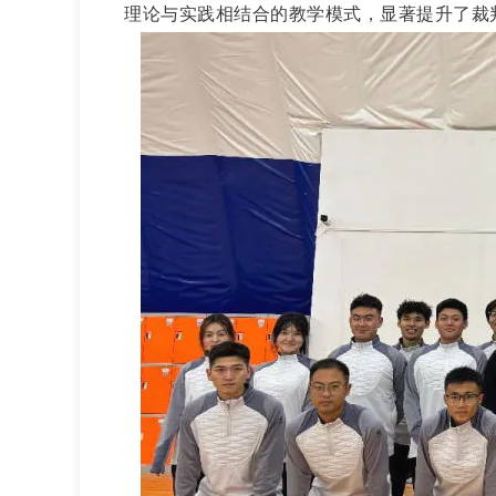
理论与实践相结合的教学模式，显著提升了裁