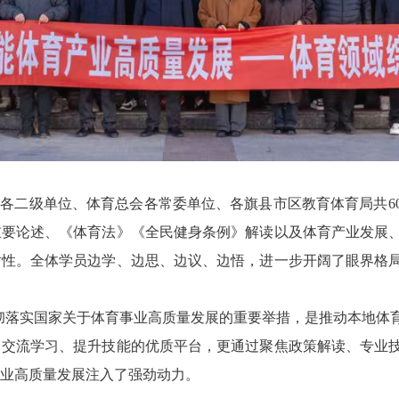
、各二级单位、体育总会各常委单位、各旗县市区教育体育局共6
重要论述、《体育法》《全民健身条例》解读以及体育产业发展
对性。全体学员边学、边思、边议、边悟，进一步开阔了眼界格
彻落实国家关于体育事业高质量发展的重要举措，是推动本地体
了交流学习、提升技能的优质平台，更通过聚焦政策解读、专业
业高质量发展注入了强劲动力。