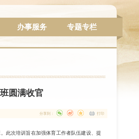
办事服务
专题专栏
班圆满收官
分享到：
打印
班。此次培训旨在加强体育工作者队伍建设、提