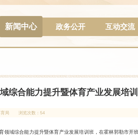
新闻中心
政务公开
互动交流
域综合能力提升暨体育产业发展培训
体育局
浏览次数：54
市体育领域综合能力提升暨体育产业发展培训班，在霍林郭勒市开